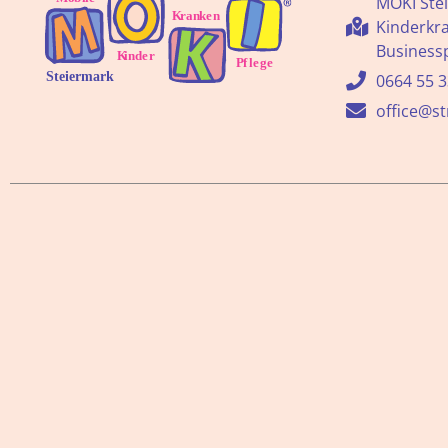
MOKI Stei
Kinderkr
Businessp
0664 55 3
office@s