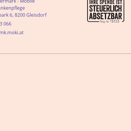
ermark - Mobile
ankenpflege
ark 6, 8200 Gleisdorf
3 066
tmk.moki.at