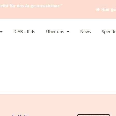
eibt für das Auge unsichtbar.“
Hier g
DiAB – Kids
Über uns
News
Spende