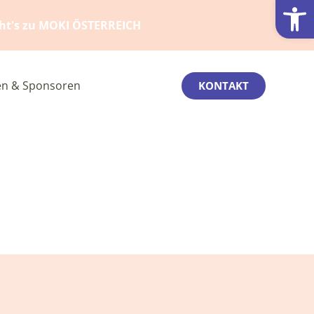
Werkzeugl
eht's zu MOKI ÖSTERREICH
n & Sponsoren
KONTAKT